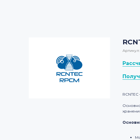
RCN
Артикул:
Рассч
Получ
RCNTEC 
Основно
хранени
Основн
Мо