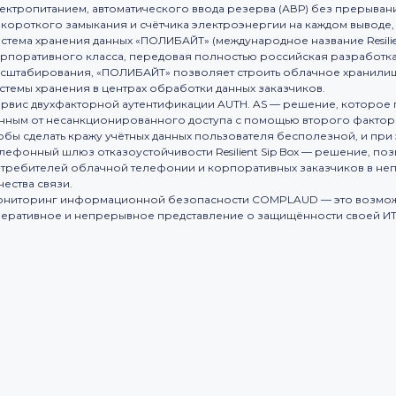
ектропитанием, автоматического ввода резерва (АВР) без прерыва
 короткого замыкания и счётчика электроэнергии на каждом выводе, и
стема хранения данных «ПОЛИБАЙТ» (международное название Resilien
рпоративного класса, передовая полностью российская разработк
сштабирования, «ПОЛИБАЙТ» позволяет строить облачное хранилище
стемы хранения в центрах обработки данных заказчиков.
рвис двухфакторной аутентификации AUTH. AS — решение, которое п
нным от несанкционированного доступа с помощью второго фактора
обы сделать кражу учётных данных пользователя бесполезной, и при 
лефонный шлюз отказоустойчивости Resilient Sip Box — решение, 
требителей облачной телефонии и корпоративных заказчиков в не
чества связи.
ниторинг информационной безопасности СOMPLAUD — это возможн
еративное и непрерывное представление о защищённости своей ИТ