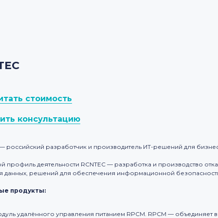
TEC
итать стоимость
ить консультацию
— российский разработчик и производитель ИТ-решений для бизнес
й профиль деятельности RCNTEC — разработка и производство отк
я данных, решений для обеспечения информационной безопасности,
ые продукты:
дуль удалённого управления питанием RPCM. RPCM — объединяет в