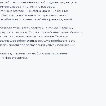
ния работы подключённого оборудования, защиты
меет 2 ввода питания и 10 выводов.
t Cloud Storage) — система хранения данных
а. Благодаря возможности горизонтального
 объемом до сотен петабайт в рамках единой
озволяет защитить доступ к критически важным
 аутентификации. Сервис разработан таким образом,
этом не хранить пароли на стороне Сервиса.
позволяющее обеспечить растущую необходимость
прерывности предоставления услуг и повышении
ость для компании любого размера иметь
-инфраструктуры.