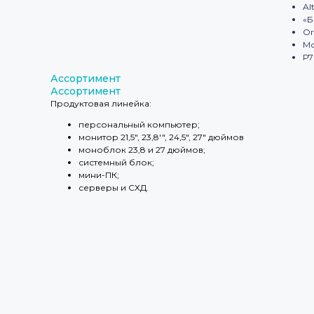
Al
«Б
Or
М
Р7
Ассортимент
Ассортимент
Продуктовая линейка:
персональный компьютер;
монитор 21,5″, 23,8'", 24,5″, 27″ дюймов
моноблок 23,8 и 27 дюймов;
системный блок;
мини-ПК;
серверы и СХД.