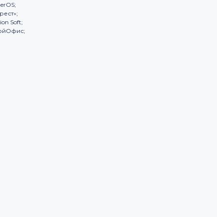
terOS;
рест»;
ion Soft;
ойОфис;