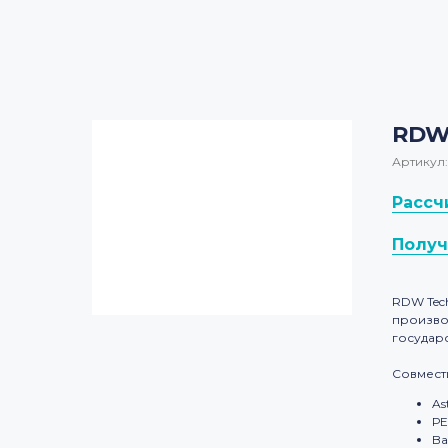
RDW
Артикул:
Рассч
Получ
RDW Tec
произво
государ
Совмест
As
РЕ
Ba