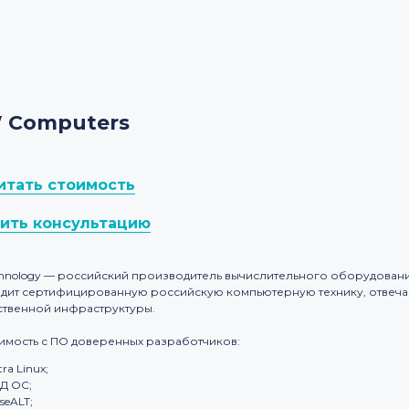
 Computers
итать стоимость
ить консультацию
hnology — российский производитель вычислительного оборудования
дит сертифицированную российскую компьютерную технику, отве
ственной инфраструктуры.
имость с ПО доверенных разработчиков:
tra Linux;
Д ОС;
seALT;