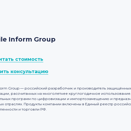
le Inform Group
итать стоимость
ить консультацию
Inform Group — российский разработчик и производитель защищённы
тации, рассчитанных на многолетнее круглогодичное использование.
льных программ по цифровизации и импортозамещению и предназна
ых отраслях. Продукты компании включены в Единый реестр россий
енности и торговли РФ.